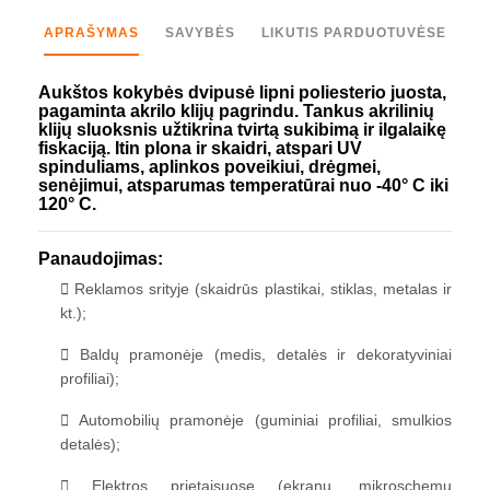
APRAŠYMAS
SAVYBĖS
LIKUTIS PARDUOTUVĖSE
Aukštos kokybės dvipusė lipni poliesterio juosta,
pagaminta akrilo klijų pagrindu. Tankus akrilinių
klijų sluoksnis užtikrina tvirtą sukibimą ir ilgalaikę
fiskaciją. Itin plona ir skaidri, atspari UV
spinduliams, aplinkos poveikiui, drėgmei,
senėjimui, atsparumas temperatūrai nuo -40° C iki
120° C.
Panaudojimas:
Reklamos srityje (skaidrūs plastikai, stiklas, metalas ir
kt.);
Baldų pramonėje (medis, detalės ir dekoratyviniai
profiliai);
Automobilių pramonėje (guminiai profiliai, smulkios
detalės);
Elektros prietaisuose (ekranų, mikroschemų