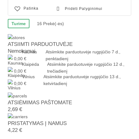
Patinka
Pridėti Palyginimui
Turime
16 Prekė(-ės)
ATSIIMTI PARDUOTUVĖJE
Nemokamai
Kaunas
Atsiimkite parduotuvėje
rugpjūčio 7 d.,
0,00 €
penktadienį
Klaipėda
Atsiimkite parduotuvėje
rugpjūčio 12 d.,
0,00 €
trečiadienį
Vilnius
Atsiimkite parduotuvėje
rugpjūčio 13 d.,
0,00 €
ketvirtadienį
ATSIĖMIMAS PAŠTOMATE
2,69 €
PRISTATYMAS Į NAMUS
4,22 €