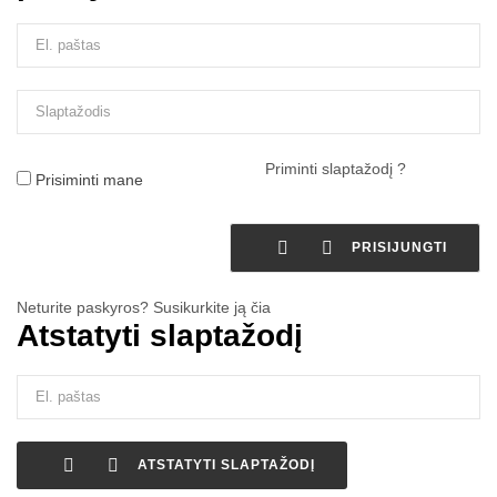
Priminti slaptažodį ?
Prisiminti mane


PRISIJUNGTI
Neturite paskyros? Susikurkite ją čia
Atstatyti slaptažodį


ATSTATYTI SLAPTAŽODĮ