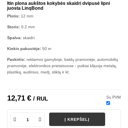
Itin plona aukštos kokybės skaidri dvipusė lipni
juosta LinqBond
Plotis:
12 mm
Storis:
0.2 mm
Spalva:
skaidri
Kiekis pakuotėje:
50 m
Paskirtis:
reklamos gamyboje, baldų pramonėje, automobilių
pramonėje, elektronikos prietaisuose - puikiai klijuoja metalą,
plastiką, audinius, medį, stiklą ir kt.
12,71 €
Su PVM
/ RUL
Į KREPŠELĮ