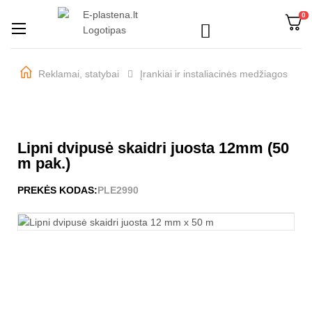
0

Perjungti
☰
navigaciją
Reklamai, statybai
Įrankiai ir instaliacinės medžiagos
Lipni dvipusė skaidri juosta 12mm (50
m pak.)
PREKĖS KODAS:
PLE2990