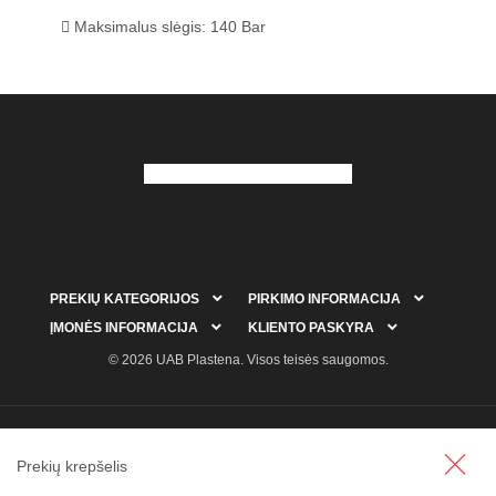
Maksimalus slėgis: 140 Bar


PREKIŲ KATEGORIJOS
PIRKIMO INFORMACIJA


ĮMONĖS INFORMACIJA
KLIENTO PASKYRA
© 2026 UAB Plastena. Visos teisės saugomos.
Prekių krepšelis