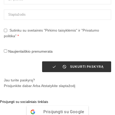
Sutinku su svetainės "Pirkimo taisyklėmis" ir "Privatumo
politika"
*
Naujienlaiškio prenumerata


SUKURTI PASKYRĄ
Jau turite paskyrą?
Prisijunkite dabar
Arba
Atstatykite slaptažodį
Prisijungti su socialiniais tinklais
Prisijungti su Google