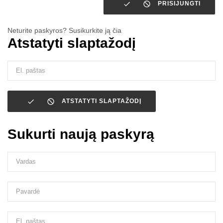


PRISIJUNGTI
Neturite paskyros? Susikurkite ją čia
Atstatyti slaptažodį


ATSTATYTI SLAPTAŽODĮ
Sukurti naują paskyrą