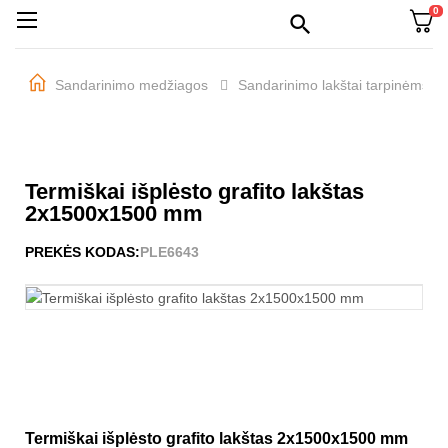
0
Perjungti
☰

navigaciją
Sandarinimo medžiagos
Sandarinimo lakštai tarpinėms
Termiškai išplėsto grafito lakštas
2x1500x1500 mm
PREKĖS KODAS:
PLE6643
Termiškai išplėsto grafito lakštas 2x1500x1500 mm