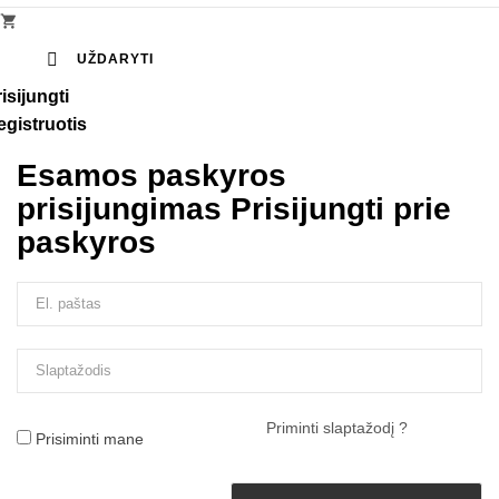


UŽDARYTI
isijungti
egistruotis
Esamos paskyros
prisijungimas
Prisijungti prie
paskyros
Priminti slaptažodį ?
Prisiminti mane