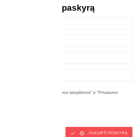
Sukurti naują paskyrą
Sutinku su svetainės "Pirkimo taisyklėmis" ir "Privatumo
politika"
*
Naujienlaiškio prenumerata


SUKURTI PASKYRĄ