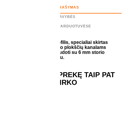
APRAŠYMAS
SAVYBĖS
LIKUTIS PARDUOTUVĖSE
Tai aliuminis F tipo profilis, specialiai skirtas
kanalinio polikarbonato plokščių kanalams
užbaigti. Tinkamas naudoti su 6 mm storio
kanaliniu polikarbonatu.
ĮSIGIJĘ ŠIĄ PREKĘ TAIP PAT
PIRKO