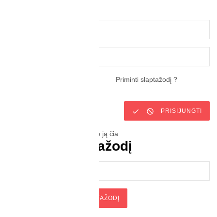
paskyros
Priminti slaptažodį ?
Prisiminti mane


PRISIJUNGTI
Neturite paskyros? Susikurkite ją čia
Atstatyti slaptažodį


ATSTATYTI SLAPTAŽODĮ