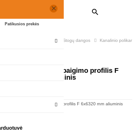
0

0,00 €
Patikusios prekės
Perjungti
☰
navigaciją
Reklamai, statybai
Stogų dangos
Kanalinio polikarbon
Polikarbonato užbaigimo profilis F
6x6320 mm aliuminis
PREKĖS KODAS:
PLE6192
parduotuvė