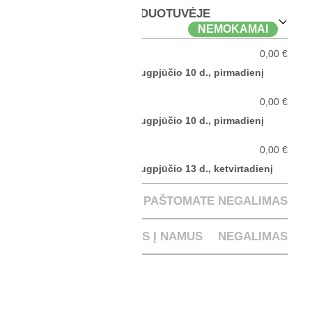
ATSIIMTI PARDUOTUVĖJE
NEMOKAMAI
Kaunas
0,00 €
Atsiimkite parduotuvėje
rugpjūčio 10 d., pirmadienį
Klaipėda
0,00 €
Atsiimkite parduotuvėje
rugpjūčio 10 d., pirmadienį
Vilnius
0,00 €
Atsiimkite parduotuvėje
rugpjūčio 13 d., ketvirtadienį
ATSIĖMIMAS PAŠTOMATE
NEGALIMAS
PRISTATYMAS Į NAMUS
NEGALIMAS