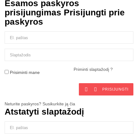
Esamos paskyros
prisijungimas
Prisijungti prie
paskyros
Priminti slaptažodį ?
Prisiminti mane


PRISIJUNGTI
Neturite paskyros? Susikurkite ją čia
Atstatyti slaptažodį