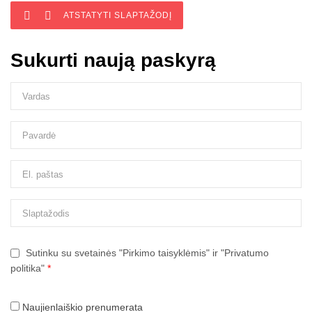


ATSTATYTI SLAPTAŽODĮ
Sukurti naują paskyrą
Sutinku su svetainės "Pirkimo taisyklėmis" ir "Privatumo
politika"
*
Naujienlaiškio prenumerata