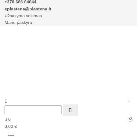
+370 666 04044
eplastena@plastena.lt
Užsakymo sekimas
Mano paskyra



0
0,00 €
Perjungti
☰