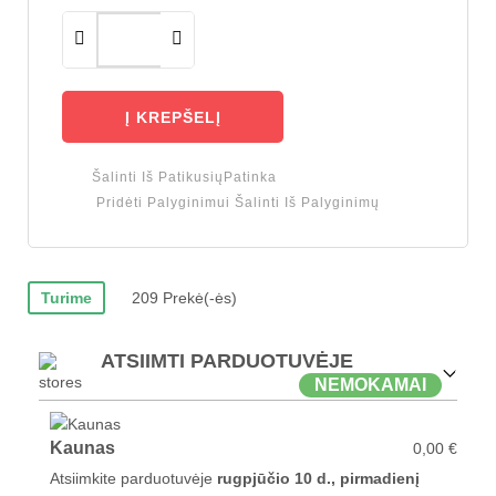
Į KREPŠELĮ
Šalinti Iš Patikusių
Patinka
Pridėti Palyginimui
Šalinti Iš Palyginimų
Turime
209 Prekė(-ės)
ATSIIMTI PARDUOTUVĖJE
NEMOKAMAI
Kaunas
0,00 €
Atsiimkite parduotuvėje
rugpjūčio 10 d., pirmadienį