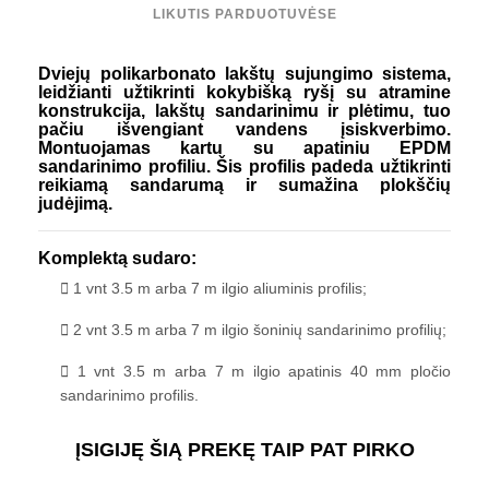
LIKUTIS PARDUOTUVĖSE
Dviejų polikarbonato lakštų sujungimo sistema,
leidžianti užtikrinti kokybišką ryšį su atramine
konstrukcija, lakštų sandarinimu ir plėtimu, tuo
pačiu išvengiant vandens įsiskverbimo.
Montuojamas kartu su apatiniu EPDM
sandarinimo profiliu. Šis profilis padeda užtikrinti
reikiamą sandarumą ir sumažina plokščių
judėjimą.
Komplektą sudaro:
1 vnt 3.5 m arba 7 m ilgio aliuminis profilis;
2 vnt 3.5 m arba 7 m ilgio šoninių sandarinimo profilių;
1 vnt 3.5 m arba 7 m ilgio apatinis 40 mm pločio
sandarinimo profilis.
ĮSIGIJĘ ŠIĄ PREKĘ TAIP PAT PIRKO