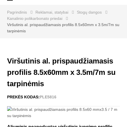
navigaciją
Pagrindinis
Reklamai, statybai
Stogų dangos
Kanalinio polikarbonato priedai
Viršutinis al. prispaudžiamasis profilis 8.5x60mm x 3.5m/7m su
tarpinėmis
Viršutinis al. prispaudžiamasis
profilis 8.5x60mm x 3.5m/7m su
tarpinėmis
PREKĖS KODAS:
PLE5816
Aliuminis neanoduotas viršutinis jungimo profilis