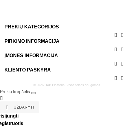
PREKIŲ KATEGORIJOS


PIRKIMO INFORMACIJA


ĮMONĖS INFORMACIJA


KLIENTO PASKYRA


© 2026 UAB Plastena. Visos teisės saugomos.
Prekių krepšelis


UŽDARYTI
isijungti
egistruotis