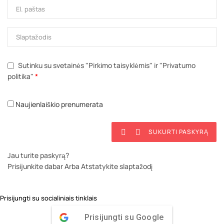
Sutinku su svetainės "Pirkimo taisyklėmis" ir "Privatumo
politika"
*
Naujienlaiškio prenumerata
SUKURTI PASKYRĄ


Jau turite paskyrą?
Prisijunkite dabar
Arba
Atstatykite slaptažodį
Prisijungti su socialiniais tinklais
Prisijungti su Google