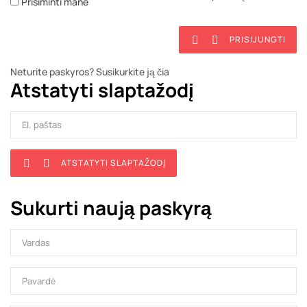
Prisiminti mane
PRISIJUNGTI


Neturite paskyros? Susikurkite ją čia
Atstatyti slaptažodį
ATSTATYTI SLAPTAŽODĮ


Sukurti naują paskyrą