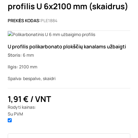
profilis U 6x2100 mm (skaidrus)
PREKĖS KODAS:
PLE1884
U profilis polikarbonato plokščių kanalams užbaigti
Storis:
6 mm
Ilgis:
2100 mm
Spalva: bespalvė, skaidri
1,91 €
/ VNT
Rodyti kainas:
Su PVM