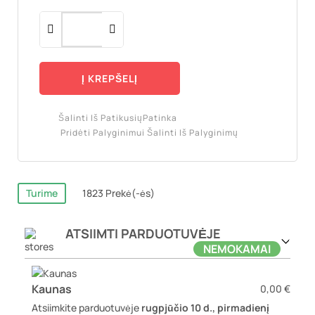
Į KREPŠELĮ
Šalinti Iš Patikusių
Patinka
Pridėti Palyginimui
Šalinti Iš Palyginimų
Turime
1823 Prekė(-ės)
ATSIIMTI PARDUOTUVĖJE
NEMOKAMAI
Kaunas
0,00 €
Atsiimkite parduotuvėje
rugpjūčio 10 d., pirmadienį