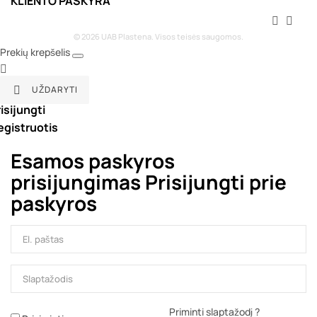
KLIENTO PASKYRA


© 2026 UAB Plastena. Visos teisės saugomos.
Prekių krepšelis

UŽDARYTI

isijungti
egistruotis
Esamos paskyros
prisijungimas
Prisijungti prie
paskyros
Priminti slaptažodį ?