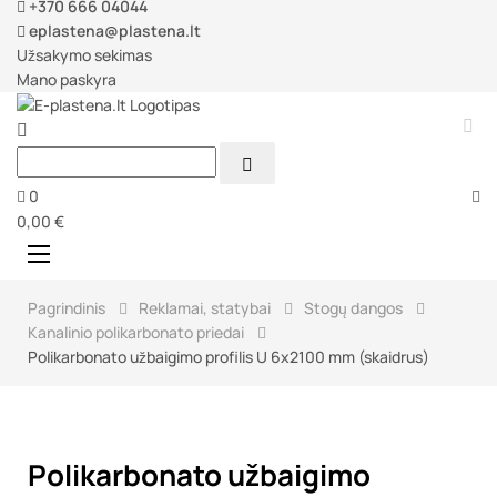
+370 666 04044
eplastena@plastena.lt
Užsakymo sekimas
Mano paskyra



0
0,00 €
Perjungti
☰
navigaciją
Pagrindinis
Reklamai, statybai
Stogų dangos
Kanalinio polikarbonato priedai
Polikarbonato užbaigimo profilis U 6x2100 mm (skaidrus)
Polikarbonato užbaigimo