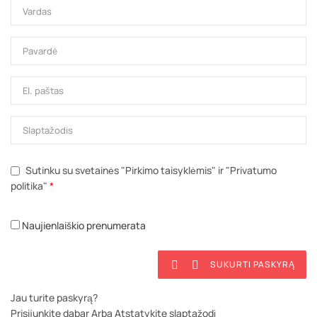
Sutinku su svetainės "Pirkimo taisyklėmis" ir "Privatumo
politika"
*
Naujienlaiškio prenumerata
SUKURTI PASKYRĄ


Jau turite paskyrą?
Prisijunkite dabar
Arba
Atstatykite slaptažodį