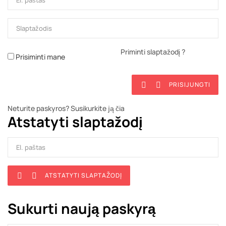
Priminti slaptažodį ?
Prisiminti mane
PRISIJUNGTI


Neturite paskyros? Susikurkite ją čia
Atstatyti slaptažodį
ATSTATYTI SLAPTAŽODĮ


Sukurti naują paskyrą