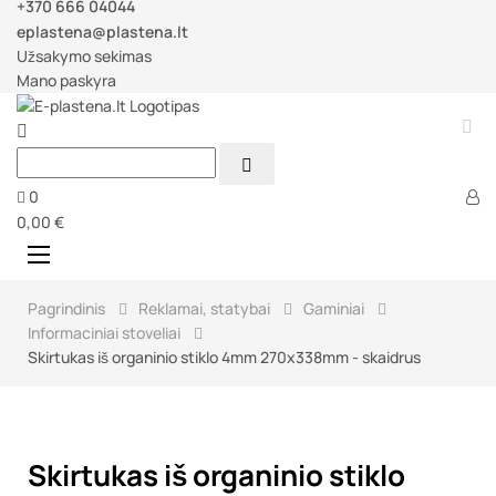
+370 666 04044
eplastena@plastena.lt
Užsakymo sekimas
Mano paskyra



0
0,00 €
Perjungti
☰
navigaciją
Pagrindinis
Reklamai, statybai
Gaminiai
Informaciniai stoveliai
Skirtukas iš organinio stiklo 4mm 270x338mm - skaidrus
Skirtukas iš organinio stiklo