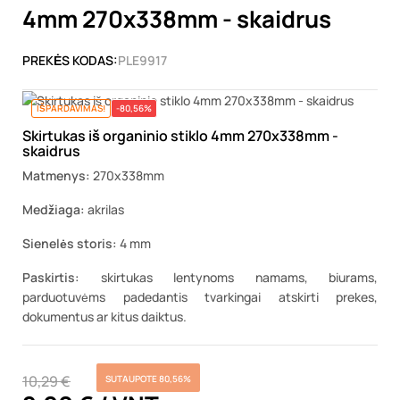
4mm 270x338mm - skaidrus
PREKĖS KODAS:
PLE9917
IŠPARDAVIMAS!
-80,56%
Skirtukas iš organinio stiklo 4mm 270x338mm -
skaidrus
Matmenys:
270x338mm
Medžiaga:
akrilas
Sienelės storis:
4 mm
Paskirtis:
skirtukas lentynoms namams, biurams,
parduotuvėms padedantis tvarkingai atskirti prekes,
dokumentus ar kitus daiktus.
10,29 €
SUTAUPOTE 80,56%