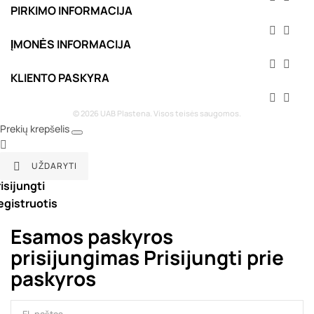
PIRKIMO INFORMACIJA


ĮMONĖS INFORMACIJA


KLIENTO PASKYRA


© 2026 UAB Plastena. Visos teisės saugomos.
Prekių krepšelis

UŽDARYTI

isijungti
egistruotis
Esamos paskyros
prisijungimas
Prisijungti prie
paskyros