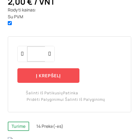
2,00 €
/ VNT
Rodyti kainas:
Su PVM
Į KREPŠELĮ
Šalinti Iš Patikusių
Patinka
Pridėti Palyginimui
Šalinti Iš Palyginimų
Turime
14 Prekė(-ės)