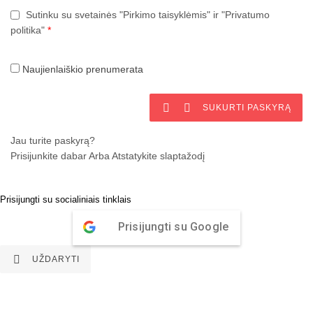
Sutinku su svetainės "Pirkimo taisyklėmis" ir "Privatumo
politika"
*
Naujienlaiškio prenumerata


SUKURTI PASKYRĄ
Jau turite paskyrą?
Prisijunkite dabar
Arba
Atstatykite slaptažodį
Prisijungti su socialiniais tinklais
Prisijungti su Google

UŽDARYTI