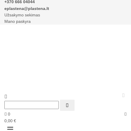
+370 666 04044
eplastena@plastena.lt
Užsakymo sekimas
Mano paskyra



0
0,00 €
Perjungti
☰