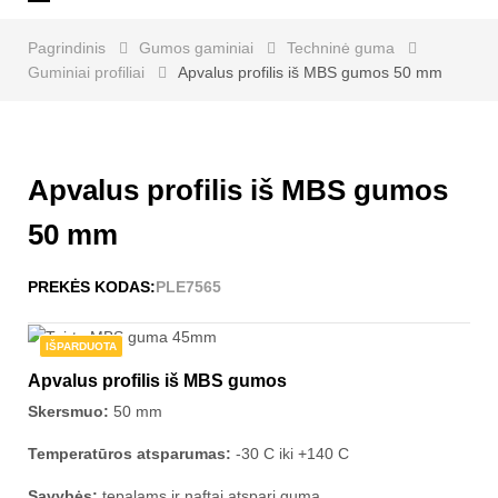
navigaciją
Pagrindinis
Gumos gaminiai
Techninė guma
Guminiai profiliai
Apvalus profilis iš MBS gumos 50 mm
Apvalus profilis iš MBS gumos
50 mm
PREKĖS KODAS:
PLE7565
IŠPARDUOTA
Apvalus profilis iš MBS gumos
Skersmuo:
50 mm
Temperatūros atsparumas:
-30 C iki +140 C
Savybės:
tepalams ir naftai atspari guma.