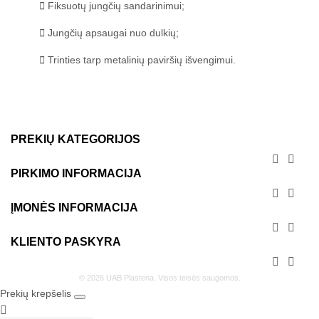
Fiksuotų jungčių sandarinimui;
Jungčių apsaugai nuo dulkių;
Trinties tarp metalinių paviršių išvengimui.
PREKIŲ KATEGORIJOS


PIRKIMO INFORMACIJA


ĮMONĖS INFORMACIJA


KLIENTO PASKYRA


© 2026 UAB Plastena. Visos teisės saugomos.
Prekių krepšelis
