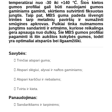
temperatūrai nuo -30 iki +140 °C. Šios kietos
gumos profiliai gali būti naudojami gumos
gaminiams gaminti, skirtiems sutvirtinti fiksuotas
jungtis. Taip pat, MBS guma padeda išvengti
trinties tarp metalinių paviršių ir sumažinti
smūgines apkrovas. Puikiai tinka nuimamoms
jungtims sandarinti ir ertmėms, kuriose reikalinga
gera apsauga nuo dulkių. Šie MBS gumos profiliai
pagaminti iš itin aukštos kokybės gumos, todėl
yra optimaliai atsparūs bei ilgaamžiški.
Savybės:
Trinčiai atspari guma;
Atspari slėgiui, alyvai ir naftos gaminiams;
Atspari karščiui ir riebalams;
Tvirta ir kieta.
Panaudojimas:
Sandarikliams ir tarpinėms;