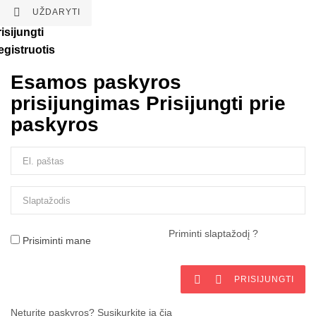

UŽDARYTI
isijungti
egistruotis
Esamos paskyros
prisijungimas
Prisijungti prie
paskyros
Priminti slaptažodį ?
Prisiminti mane


PRISIJUNGTI
Neturite paskyros? Susikurkite ją čia