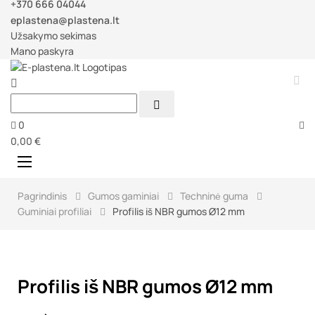
+370 666 04044
eplastena@plastena.lt
Užsakymo sekimas
Mano paskyra



0
0,00 €
Perjungti
☰
navigaciją
Pagrindinis
Gumos gaminiai
Techninė guma
Guminiai profiliai
Profilis iš NBR gumos Ø12 mm
Profilis iš NBR gumos Ø12 mm