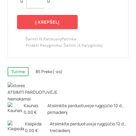
Į KREPŠELĮ
Šalinti Iš Patikusių
Patinka
Pridėti Palyginimui
Šalinti Iš Palyginimų
Turime
85 Prekė(-ės)
ATSIIMTI PARDUOTUVĖJE
Nemokamai
Kaunas
Atsiimkite parduotuvėje
rugpjūčio 10 d.,
0,00 €
pirmadienį
Klaipėda
Atsiimkite parduotuvėje
rugpjūčio 12 d.,
0,00 €
trečiadienį