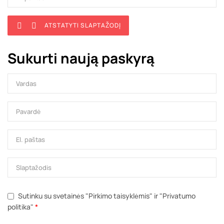
ATSTATYTI SLAPTAŽODĮ


Sukurti naują paskyrą
Sutinku su svetainės "Pirkimo taisyklėmis" ir "Privatumo
politika"
*