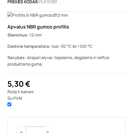
PREKĖS KODAS:
PLE10381
Apvalus NBR gumos profilis
Skersmuo:
12 mm
Darbinė temperatūra:
nuo -30 °C iki +100 °C
Savybės:
atspari alyvai, tepalams, degalams ir naftos
produktams guma.
5,30 €
Rodyti kainas:
Su PVM