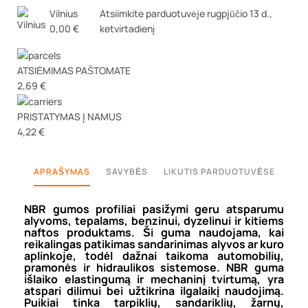
Vilnius
Atsiimkite parduotuvėje
rugpjūčio 13 d.,
0,00 €
ketvirtadienį
ATSIĖMIMAS PAŠTOMATE
2,69 €
PRISTATYMAS Į NAMUS
4,22 €
APRAŠYMAS
SAVYBĖS
LIKUTIS PARDUOTUVĖSE
NBR gumos profiliai pasižymi geru atsparumu
alyvoms, tepalams, benzinui, dyzelinui ir kitiems
naftos produktams. Ši guma naudojama, kai
reikalingas patikimas sandarinimas alyvos ar kuro
aplinkoje, todėl dažnai taikoma automobilių,
pramonės ir hidraulikos sistemose. NBR guma
išlaiko elastingumą ir mechaninį tvirtumą, yra
atspari dilimui bei užtikrina ilgalaikį naudojimą.
Puikiai tinka tarpiklių, sandariklių, žarnų,