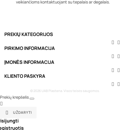
veikiančioms kontaktuojant su tepalais ar degalais.
PREKIŲ KATEGORIJOS


PIRKIMO INFORMACIJA


ĮMONĖS INFORMACIJA


KLIENTO PASKYRA


© 2026 UAB Plastena. Visos teisės saugomos.
Prekių krepšelis

UŽDARYTI

isijungti
egistruotis