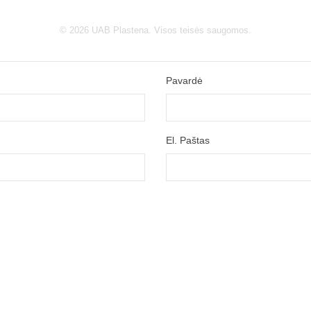
© 2026 UAB Plastena. Visos teisės saugomos.
Pavardė
El. Paštas