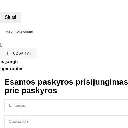
Siųsti
Prekių krepšelis


UŽDARYTI
isijungti
egistruotis
Esamos paskyros prisijungima
prie paskyros