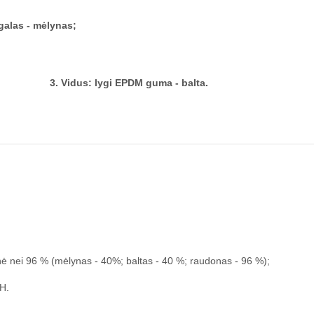
alas - mėlynas;
3. Vidus: lygi EPDM guma - balta.
nė nei 96 % (mėlynas - 40%; baltas - 40 %; raudonas - 96 %);
H.