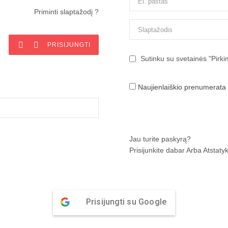
Priminti slaptažodį ?


PRISIJUNGTI
Sutinku su svetainės "Pirkim
Naujienlaiškio prenumerata
Jau turite paskyrą?
Prisijunkite dabar
Arba
Atstatyk
Prisijungti su Google