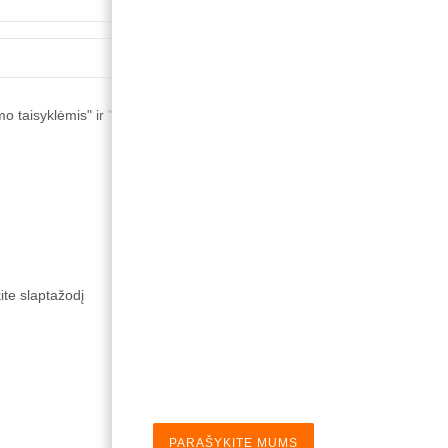
o taisyklėmis" ir "Privatumo politika"
*


SUKURTI PASKYRĄ
ite slaptažodį
PARAŠYKITE MUMS