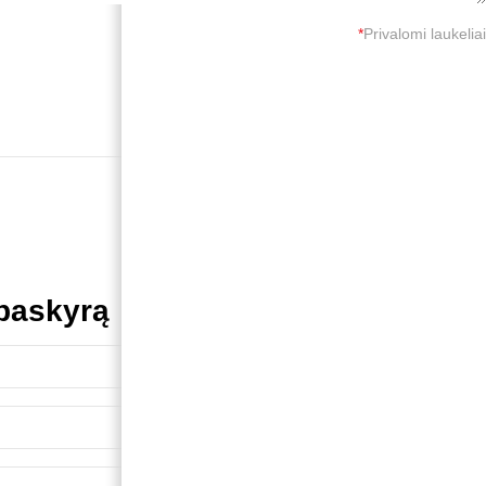
*
Privalomi laukeliai
 paskyrą