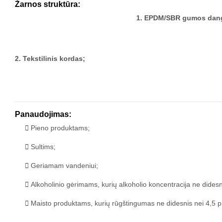
Žarnos struktūra:
1. EPDM/SBR gumos dang
2. Tekstilinis kordas;
Panaudojimas:
Pieno produktams;
Sultims;
Geriamam vandeniui;
Alkoholinio gėrimams, kurių alkoholio koncentracija ne dides
Maisto produktams, kurių rūgštingumas ne didesnis nei 4,5 p