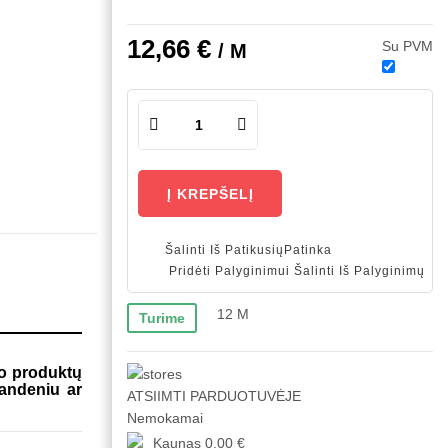
12,66 €
Su PVM
/ M
Į KREPŠELĮ
Šalinti Iš Patikusių
Patinka
Pridėti Palyginimui
Šalinti Iš Palyginimų
12
M
Turime
to produktų
vandeniu ar
ATSIIMTI PARDUOTUVĖJE
Nemokamai
Kaunas
0,00 €