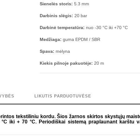
Sienelės storis:
5.3 mm
Darbinis slėgis:
20 bar
Darbinė temperatūra:
nuo -30 °C iki +70 °C
Medžiaga:
guma EPDM / SBR
Spava:
mėlyna
Kiekis pilnoje pakuotėje:
20 m
VYBĖS
LIKUTIS PARDUOTUVĖSE
intos tekstiliniu kordu. Šios žarnos skirtos skystųjų mais
 °C iki + 70 °C. Periodiškai sistemą praplaunant karštu 