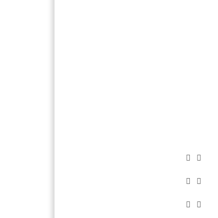





