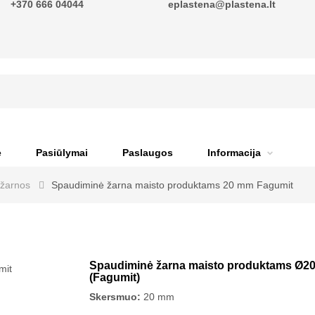
+370 666 04044
eplastena@plastena.lt
ė
Pasiūlymai
Paslaugos
Informacija
žarnos
Spaudiminė žarna maisto produktams 20 mm Fagumit
Spaudiminė žarna maisto produktams Ø2
(Fagumit)
Skersmuo:
20 mm