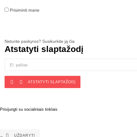
Prisiminti mane
Neturite paskyros? Susikurkite ją čia
Atstatyti slaptažodį


ATSTATYTI SLAPTAŽODĮ
Prisijungti su socialiniais tinklais

UŽDARYTI