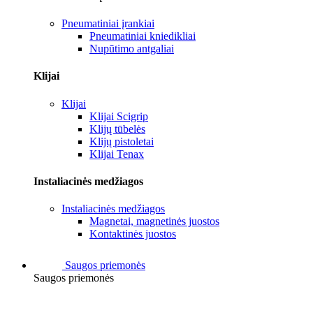
Pneumatiniai įrankiai
Pneumatiniai kniedikliai
Nupūtimo antgaliai
Klijai
Klijai
Klijai Scigrip
Klijų tūbelės
Klijų pistoletai
Klijai Tenax
Instaliacinės medžiagos
Instaliacinės medžiagos
Magnetai, magnetinės juostos
Kontaktinės juostos
Saugos priemonės
Saugos priemonės