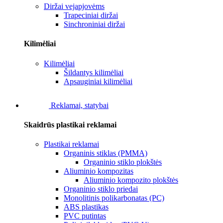
Diržai vejapjovėms
Trapeciniai diržai
Sinchroniniai diržai
Kilimėliai
Kilimėliai
Šildantys kilimėliai
Apsauginiai kilimėliai
Reklamai, statybai
Skaidrūs plastikai reklamai
Plastikai reklamai
Organinis stiklas (PMMA)
Organinio stiklo plokštės
Aliuminio kompozitas
Aliuminio kompozito plokštės
Organinio stiklo priedai
Monolitinis polikarbonatas (PC)
ABS plastikas
PVC putintas