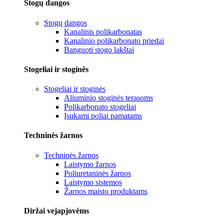
Stogų dangos
Stogų dangos
Kanalinis polikarbonatas
Kanalinio polikarbonato priedai
Banguoti stogo lakštai
Stogeliai ir stoginės
Stogeliai ir stoginės
Aliuminio stoginės terasoms
Polikarbonato stogeliai
Įsukami poliai pamatams
Techninės žarnos
Techninės žarnos
Laistymo žarnos
Poliuretaninės žarnos
Laistymo sistemos
Žarnos maisto produktams
Diržai vejapjovėms