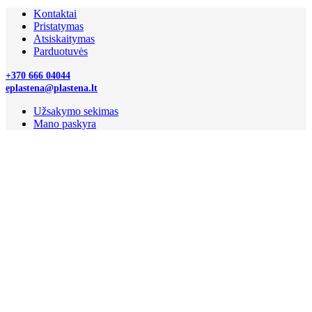
Kontaktai
Pristatymas
Atsiskaitymas
Parduotuvės
+370 666 04044
eplastena@plastena.lt
Užsakymo sekimas
Mano paskyra