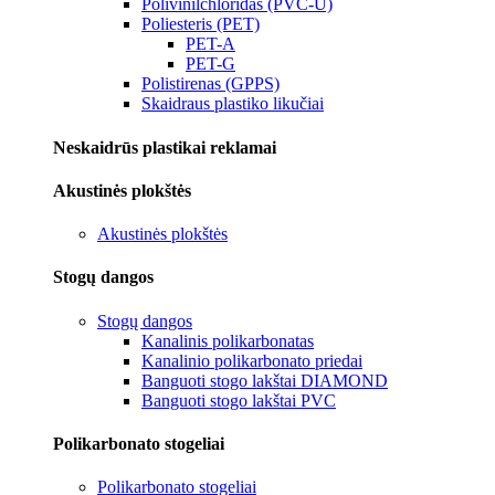
Polivinilchloridas (PVC-U)
Poliesteris (PET)
PET-A
PET-G
Polistirenas (GPPS)
Skaidraus plastiko likučiai
Neskaidrūs plastikai reklamai
Akustinės plokštės
Akustinės plokštės
Stogų dangos
Stogų dangos
Kanalinis polikarbonatas
Kanalinio polikarbonato priedai
Banguoti stogo lakštai DIAMOND
Banguoti stogo lakštai PVC
Polikarbonato stogeliai
Polikarbonato stogeliai