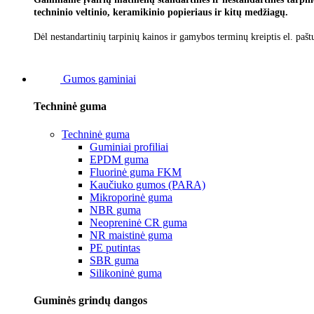
techninio veltinio, keramikinio popieriaus ir kitų medžiagų.
Dėl nestandartinių tarpinių kainos ir gamybos terminų kreiptis el. pašt
Gumos gaminiai
Techninė guma
Techninė guma
Guminiai profiliai
EPDM guma
Fluorinė guma FKM
Kaučiuko gumos (PARA)
Mikroporinė guma
NBR guma
Neopreninė CR guma
NR maistinė guma
PE putintas
SBR guma
Silikoninė guma
Guminės grindų dangos