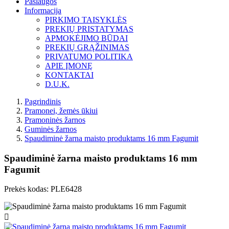
Paslaugos
Informacija
PIRKIMO TAISYKLĖS
PREKIŲ PRISTATYMAS
APMOKĖJIMO BŪDAI
PREKIŲ GRĄŽINIMAS
PRIVATUMO POLITIKA
APIE ĮMONĘ
KONTAKTAI
D.U.K.
Pagrindinis
Pramonei, žemės ūkiui
Pramoninės žarnos
Guminės žarnos
Spaudiminė žarna maisto produktams 16 mm Fagumit
Spaudiminė žarna maisto produktams 16 mm
Fagumit
Prekės kodas:
PLE6428
