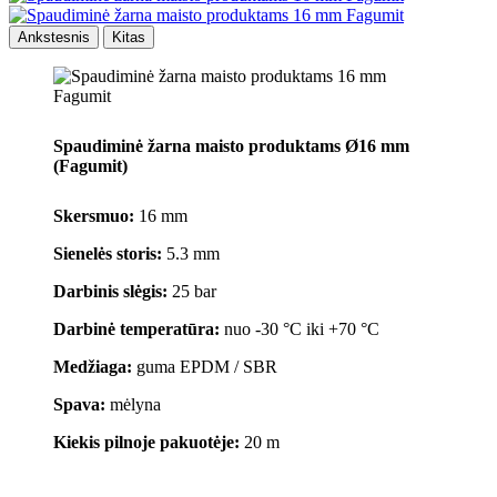
Ankstesnis
Kitas
Spaudiminė žarna maisto produktams Ø16 mm
(Fagumit)
Skersmuo:
16 mm
Sienelės storis:
5.3 mm
Darbinis slėgis:
25 bar
Darbinė temperatūra:
nuo -30 °C iki +70 °C
Medžiaga:
guma EPDM / SBR
Spava:
mėlyna
Kiekis pilnoje pakuotėje:
20 m