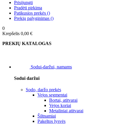
Prisijungti
Pradėti pirkimą
Patikusios prekės
(
)
Prekių palyginimas
(
)
0
Krepšelis
0,00 €
PREKIŲ KATALOGAS
Sodui-daržui, namams
Sodui daržui
Sodo, daržo prekės
Vejos segmentai
Bortai, atitvarai
Vejos koriai
Metaliniai atitvarai
Šiltnamiai
Pakeltos lysvės