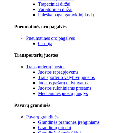
Trapeciniai diržai
Variatoriniai diržai
Paieška pagal gamyklinį kodą
Pneumatinės oro pagalvės
Pneumatinės oro pagalvės
C serija
Transporterių juostos
Transporterių juostos
Juostos rapsapjovėms
Transporterio valytuvų juostos
Juostos pašarų dalytuvams
Juostos ruloniniams presams
Mechaninės juostų jungtys
Pavarų grandinės
Pavarų grandinės
Grandinės pramonės įrenginiams
Grandinių priedai
Grandinės žemės ūkiui