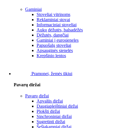
Gaminiai
Stoveliai vitrinoms
Reklaminiai stovai
Informaciniai stoveliai
Aukų dėžutės, balsadėžės
Dėžutės, dangčiai
Gaminiai į eurosieneles
Papuošalų stoveliai
Apsauginės sienelės
Krepšinio lentos
Pramonei, žemės ūkiui
Pavarų diržai
Pavarų diržai
Apvalūs diržai
Daugiapleištiniai diržai
Plokšti diržai
Sinchroniniai diržai
Sugretinti diržai
Šešiakampiai diržai