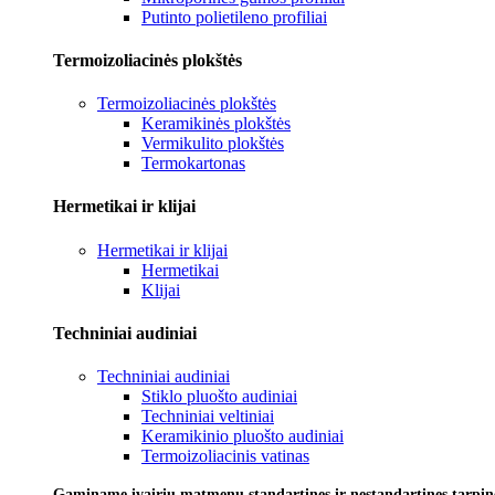
Putinto polietileno profiliai
Termoizoliacinės plokštės
Termoizoliacinės plokštės
Keramikinės plokštės
Vermikulito plokštės
Termokartonas
Hermetikai ir klijai
Hermetikai ir klijai
Hermetikai
Klijai
Techniniai audiniai
Techniniai audiniai
Stiklo pluošto audiniai
Techniniai veltiniai
Keramikinio pluošto audiniai
Termoizoliacinis vatinas
Gaminame įvairių matmenų standartines ir nestandartines tarpines