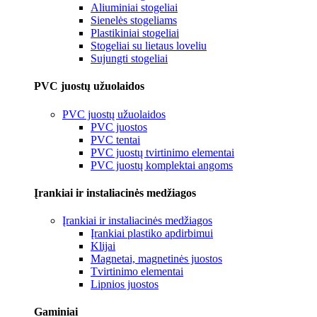
Aliuminiai stogeliai
Sienelės stogeliams
Plastikiniai stogeliai
Stogeliai su lietaus loveliu
Sujungti stogeliai
PVC juostų užuolaidos
PVC juostų užuolaidos
PVC juostos
PVC tentai
PVC juostų tvirtinimo elementai
PVC juostų komplektai angoms
Įrankiai ir instaliacinės medžiagos
Įrankiai ir instaliacinės medžiagos
Įrankiai plastiko apdirbimui
Klijai
Magnetai, magnetinės juostos
Tvirtinimo elementai
Lipnios juostos
Gaminiai