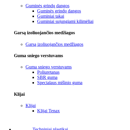
Guminės grindų dangos
Guminės grindų dangos
Guminiai takai
Guminiai sujungiami kilimėliai
Garsą izoliuojančios medžiagos
Garsą izoliuojančios medžiagos
Guma sniego verstuvams
Guma sniego verstuvams
Poliuretanas
SBR guma
Specialaus mišinio guma
Klijai
Klijai
Klijai Tenax
Techniniai plastikai