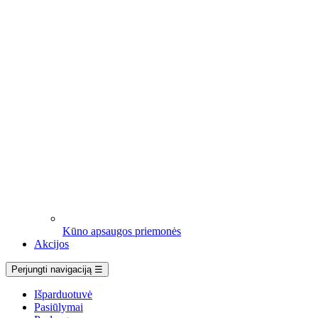
Kūno apsaugos priemonės
Akcijos
Perjungti navigaciją
☰
Išparduotuvė
Pasiūlymai