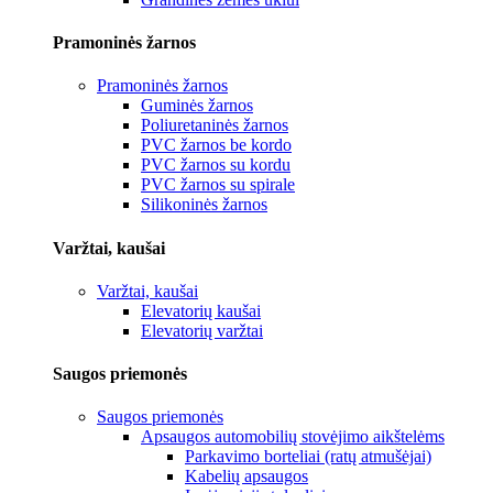
Pramoninės žarnos
Pramoninės žarnos
Guminės žarnos
Poliuretaninės žarnos
PVC žarnos be kordo
PVC žarnos su kordu
PVC žarnos su spirale
Silikoninės žarnos
Varžtai, kaušai
Varžtai, kaušai
Elevatorių kaušai
Elevatorių varžtai
Saugos priemonės
Saugos priemonės
Apsaugos automobilių stovėjimo aikštelėms
Parkavimo borteliai (ratų atmušėjai)
Kabelių apsaugos