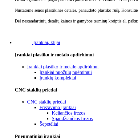
Nustatome senos plastikinės detalės, panaudoto plastiko rūšį.
Konsultu
Dėl nestandartinių detalių kainos ir gamybos terminų kreiptis el. paštu
Įrankiai, klijai
Įrankiai plastiko ir metalo apdirbimui
Įrankiai plastiko ir metalo apdirbimui
Įrankiai nuožulų nuėmimui
Įrankių komplektai
CNC staklių priedai
CNC staklių priedai
Frezavimo įrankiai
Keliančios frezos
Spaudžiančios frezos
Šepetėliai
Pneumatiniai įrankiai