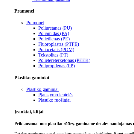
Pramonei
Pramonei
Poliuretanas (PU)
Poliamidas (PA)
Polietilenas (PE)
Fluoroplastas (PTFE)
Poliacetalis (POM)
Tekstolitas (PT)
Polietereterketonas (PEEK)
Polipropilenas (PP)
Plastiko gaminiai
Plastiko gaminiai
Pjaustymo lentelės
Plastiko ruošiniai
Įrankiai, klijai
Priklausomai nuo plastiko rūšies, gaminame detales naudojamas 
Detales gaminame pagal pateiktus pavyzdžius ir brėžinius. Esant poreik