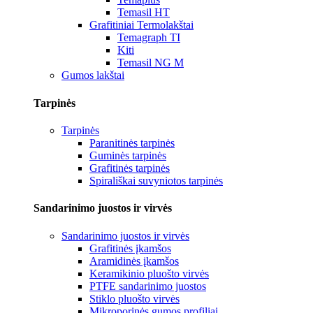
Temasil HT
Grafitiniai Termolakštai
Temagraph TI
Kiti
Temasil NG M
Gumos lakštai
Tarpinės
Tarpinės
Paranitinės tarpinės
Guminės tarpinės
Grafitinės tarpinės
Spirališkai suvyniotos tarpinės
Sandarinimo juostos ir virvės
Sandarinimo juostos ir virvės
Grafitinės įkamšos
Aramidinės įkamšos
Keramikinio pluošto virvės
PTFE sandarinimo juostos
Stiklo pluošto virvės
Mikroporinės gumos profiliai