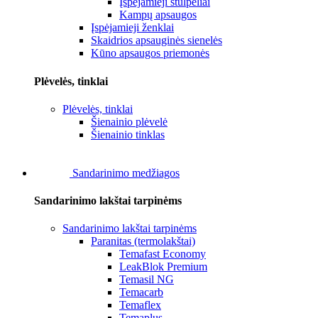
Įspėjamieji stulpeliai
Kampų apsaugos
Įspėjamieji ženklai
Skaidrios apsauginės sienelės
Kūno apsaugos priemonės
Plėvelės, tinklai
Plėvelės, tinklai
Šienainio plėvelė
Šienainio tinklas
Sandarinimo medžiagos
Sandarinimo lakštai tarpinėms
Sandarinimo lakštai tarpinėms
Paranitas (termolakštai)
Temafast Economy
LeakBlok Premium
Temasil NG
Temacarb
Temaflex
Temaplus