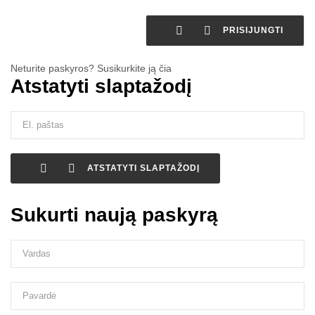


PRISIJUNGTI
Neturite paskyros? Susikurkite ją čia
Atstatyti slaptažodį


ATSTATYTI SLAPTAŽODĮ
Sukurti naują paskyrą