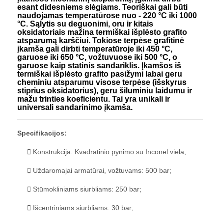
esant didesniems slėgiams. Teoriškai gali būti
naudojamas temperatūrose nuo - 220 °C iki 1000
°C. Sąlytis su deguonimi, oru ir kitais
oksidatoriais mažina termiškai išplėsto grafito
atsparumą karščiui. Tokiose terpėse grafitinė
įkamša gali dirbti temperatūroje iki 450 °C,
garuose iki 650 °C, vožtuvuose iki 500 °C, o
garuose kaip statinis sandariklis. Įkamšos iš
termiškai išplėsto grafito pasižymi labai geru
cheminiu atsparumu visose terpėse (išskyrus
stiprius oksidatorius), geru šiluminiu laidumu ir
mažu trinties koeficientu. Tai yra unikali ir
universali sandarinimo įkamša.
Specifikacijos:
Konstrukcija: Kvadratinio pynimo su Inconel viela;
Uždaromajai armatūrai, vožtuvams: 500 bar;
Stūmokliniams siurbliams: 250 bar;
Išcentriniams siurbliams: 30 bar;