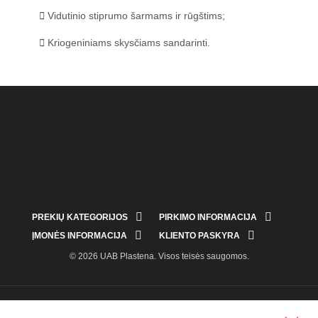
Vidutinio stiprumo šarmams ir rūgštims;
Kriogeniniams skysčiams sandarinti.


PREKIŲ KATEGORIJOS
PIRKIMO INFORMACIJA


ĮMONĖS INFORMACIJA
KLIENTO PASKYRA
© 2026 UAB Plastena. Visos teisės saugomos.