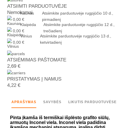
ATSIIMTI PARDUOTUVĖJE
Nemokamai
Kaunas
Atsiimkite parduotuvėje
rugpjūčio 10 d.,
0,00 €
pirmadienį
Klaipėda
Atsiimkite parduotuvėje
rugpjūčio 12 d.,
0,00 €
trečiadienį
Vilnius
Atsiimkite parduotuvėje
rugpjūčio 13 d.,
0,00 €
ketvirtadienį
ATSIĖMIMAS PAŠTOMATE
2,69 €
PRISTATYMAS Į NAMUS
4,22 €
APRAŠYMAS
SAVYBĖS
LIKUTIS PARDUOTUVĖSE
Pinta įkamša iš termiškai išplėsto grafito siūlų,
armuotų Inconel viela. Inconel viela padidina
įkamšos mechaninį atsparumą, įgalina dirbti