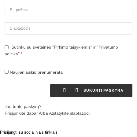
Sutinku su svetainės "Pirkimo taisyklėmis" ir "Privatumo
politika"
*
Naujienlaiškio prenumerata


SUKURTI PASKYRĄ
Jau turite paskyrą?
Prisijunkite dabar
Arba
Atstatykite slaptažodį
Prisijungti su socialiniais tinklais