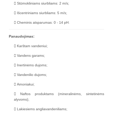
Stūmokliniams siurbliams: 2 m/s;
Išcentriniams siurbliams: 5 m/s;
Cheminis atsparumas: 0 - 14 pH.
Panaudojimas:
Karštam vandeniui;
Vandens garams;
Inertinėms dujoms;
Vandenilio dujoms;
Amoniakui;
Naftos produktams (mineralinėms, sintetinėms
alyvoms);
Lakiesiems angliavandeniliams;