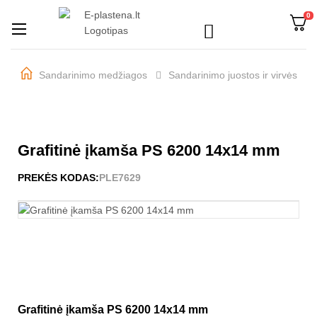
0

Perjungti
☰
navigaciją
Sandarinimo medžiagos
Sandarinimo juostos ir virvės
Grafitinė įkamša PS 6200 14x14 mm
PREKĖS KODAS:
PLE7629
Grafitinė įkamša PS 6200 14x14 mm