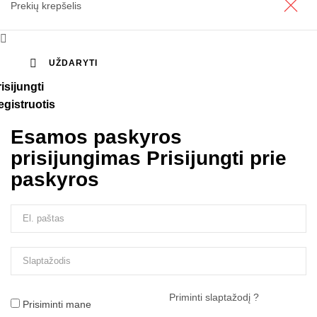
Prekių krepšelis


UŽDARYTI
isijungti
egistruotis
Esamos paskyros
prisijungimas
Prisijungti prie
paskyros
Priminti slaptažodį ?
Prisiminti mane