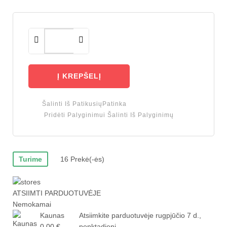
Į KREPŠELĮ
Šalinti Iš Patikusių
Patinka
Pridėti Palyginimui
Šalinti Iš Palyginimų
Turime
16 Prekė(-ės)
ATSIIMTI PARDUOTUVĖJE
Nemokamai
Kaunas
Atsiimkite parduotuvėje
rugpjūčio 7 d.,
0,00 €
penktadienį