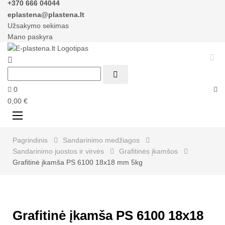
+370 666 04044
eplastena@plastena.lt
Užsakymo sekimas
Mano paskyra



0
0,00 €
Perjungti
☰
navigaciją
Pagrindinis
Sandarinimo medžiagos
Sandarinimo juostos ir virvės
Grafitinės įkamšos
Grafitinė įkamša PS 6100 18x18 mm 5kg
Grafitinė įkamša PS 6100 18x18