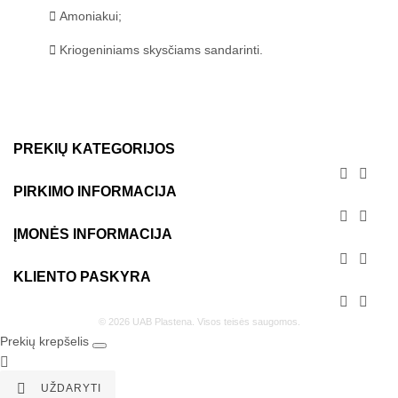
Amoniakui;
Kriogeniniams skysčiams sandarinti.
PREKIŲ KATEGORIJOS


PIRKIMO INFORMACIJA


ĮMONĖS INFORMACIJA


KLIENTO PASKYRA


© 2026 UAB Plastena. Visos teisės saugomos.
Prekių krepšelis


UŽDARYTI