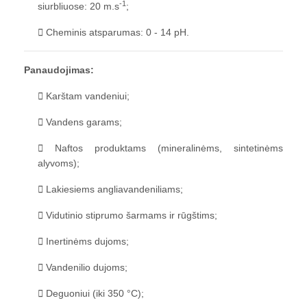
-1
siurbliuose: 20 m.s
;
Cheminis atsparumas: 0 - 14 pH.
Panaudojimas:
Karštam vandeniui;
Vandens garams;
Naftos produktams (mineralinėms, sintetinėms
alyvoms);
Lakiesiems angliavandeniliams;
Vidutinio stiprumo šarmams ir rūgštims;
Inertinėms dujoms;
Vandenilio dujoms;
Deguoniui (iki 350 °C);