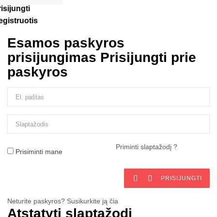
isijungti
egistruotis
Esamos paskyros
prisijungimas
Prisijungti prie
paskyros
Priminti slaptažodį ?
Prisiminti mane


PRISIJUNGTI
Neturite paskyros? Susikurkite ją čia
Atstatyti slaptažodį