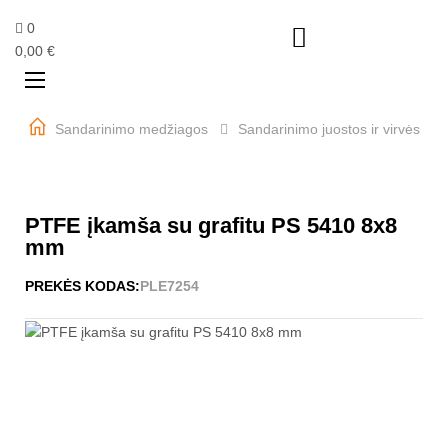
0

0,00 €
Perjungti
☰
navigaciją
Sandarinimo medžiagos
Sandarinimo juostos ir virvės
PTFE įkamša su grafitu PS 5410 8x8
mm
PREKĖS KODAS:
PLE7254