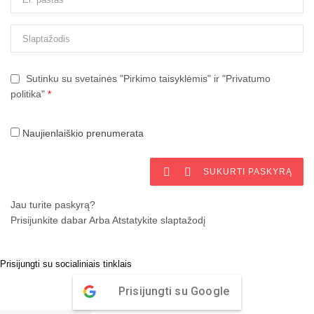
Sutinku su svetainės "Pirkimo taisyklėmis" ir "Privatumo
politika"
*
Naujienlaiškio prenumerata


SUKURTI PASKYRĄ
Jau turite paskyrą?
Prisijunkite dabar
Arba
Atstatykite slaptažodį
Prisijungti su socialiniais tinklais
Prisijungti su Google