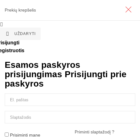
Prekių krepšelis


UŽDARYTI
isijungti
egistruotis
Esamos paskyros
prisijungimas
Prisijungti prie
paskyros
Priminti slaptažodį ?
Prisiminti mane