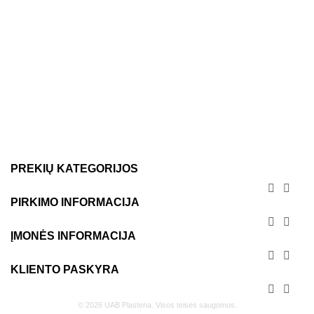
PREKIŲ KATEGORIJOS


PIRKIMO INFORMACIJA


ĮMONĖS INFORMACIJA


KLIENTO PASKYRA


© 2026 UAB Plastena. Visos teisės saugomos.