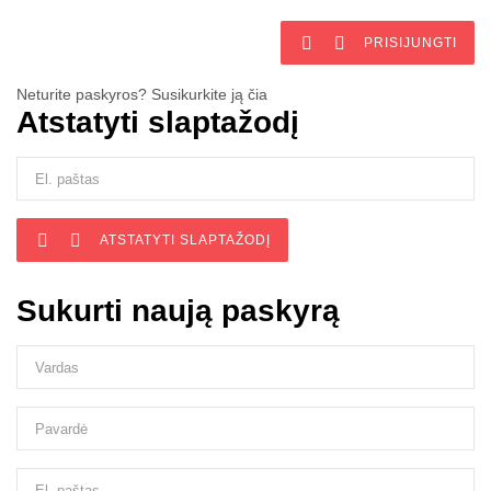


PRISIJUNGTI
Neturite paskyros? Susikurkite ją čia
Atstatyti slaptažodį


ATSTATYTI SLAPTAŽODĮ
Sukurti naują paskyrą