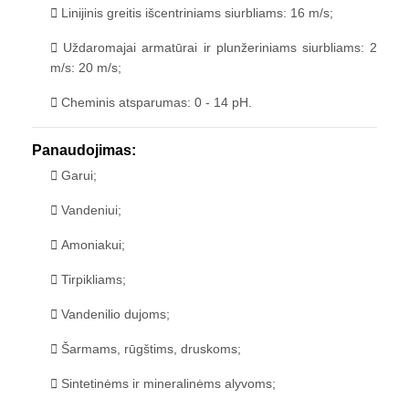
Linijinis greitis išcentriniams siurbliams: 16 m/s;
Uždaromajai armatūrai ir plunžeriniams siurbliams: 2
m/s: 20 m/s;
Cheminis atsparumas: 0 - 14 pH.
Panaudojimas:
Garui;
Vandeniui;
Amoniakui;
Tirpikliams;
Vandenilio dujoms;
Šarmams, rūgštims, druskoms;
Sintetinėms ir mineralinėms alyvoms;