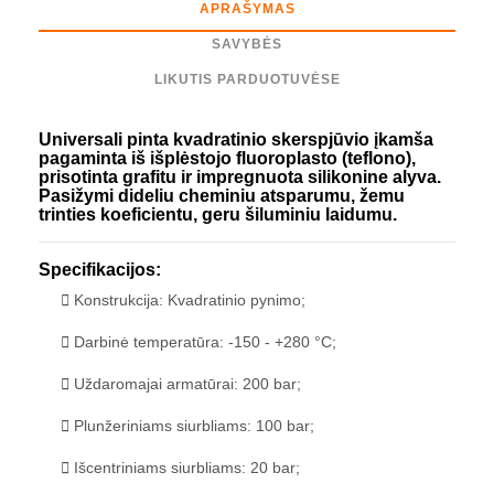
APRAŠYMAS
SAVYBĖS
LIKUTIS PARDUOTUVĖSE
Universali pinta kvadratinio skerspjūvio įkamša
pagaminta iš išplėstojo fluoroplasto (teflono),
prisotinta grafitu ir impregnuota silikonine alyva
.
Pasižymi dideliu cheminiu atsparumu, žemu
trinties koeficientu, geru šiluminiu laidumu.
Specifikacijos:
Konstrukcija: Kvadratinio pynimo;
Darbinė temperatūra: -150 - +280 °C;
Uždaromajai armatūrai: 200 bar;
Plunžeriniams siurbliams: 100 bar;
Išcentriniams siurbliams: 20 bar;