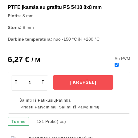
PTFE įkamša su grafitu PS 5410 8x8 mm
Plotis:
8 mm
Storis:
8 mm
Darbinė temperatūra:
nuo -150 °C iki +280 °C
6,27 €
Su PVM
/ M
Į KREPŠELĮ
Šalinti Iš Patikusių
Patinka
Pridėti Palyginimui
Šalinti Iš Palyginimų
Turime
121 Prekė(-ės)