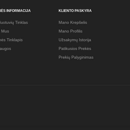
NĖS INFORMACIJA
KLIENTO PASKYRA
uotuvių Tinklas
Mano Krepšelis
e Mus
Mano Profilis
ės Tinklapis
Užsakymų Istorija
laugos
Patikusios Prekės
Prekių Palyginimas