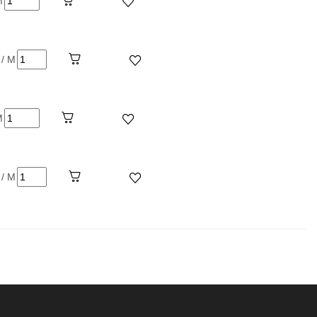
M
 / M
M
 / M