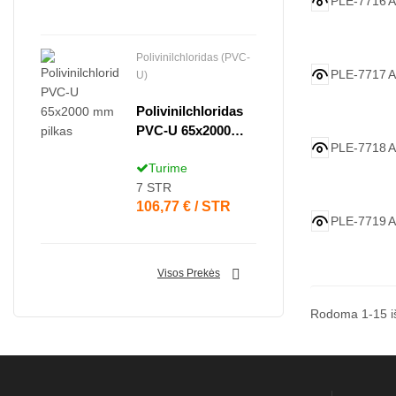
PLE-7716
A
Polivinilchloridas (PVC-
PLE-7717
A
U)
Polivinilchloridas
PVC-U 65x2000
PLE-7718
A
Mm Pilkas
Turime
7
STR
Kaina
106,77 € / STR
PLE-7719
A

Visos Prekės
Rodoma 1-15 i