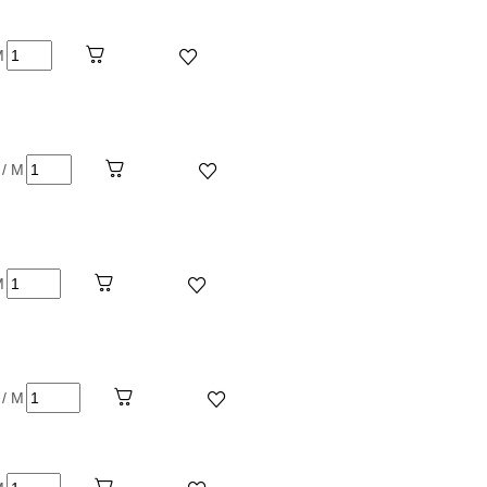
M
 / M
M
 / M