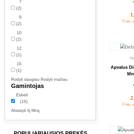
7
(2)
K
1
8
Min. p
(2)
10
(2)
12
(1)
Ap
15
Apvalus Di
(1)
Mm
Rodyti daugiau
Rodyti mažiau
Gamintojas
Esbelt
K
2
(15)
Min. p
Atstatyti šį filtrą
POPULIARIAUSIOS PREKĖS