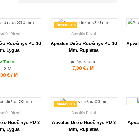
IŠPARDUOTA
valūs Diržai
Apvalūs Diržai
ržo Ruošinys PU 10
Apvalus Diržo Ruošinys PU 10
Apval
m, Lygus
Mm, Ruplėtas
Turime
Išparduota
Kaina
7,00 € / M
3
M
aina
,00 € / M
IŠPARDUOTA
valūs Diržai
Apvalūs Diržai
ržo Ruošinys PU 3
Apvalus Diržo Ruošinys PU 3
Apva
m, Lygus
Mm, Ruplėtas