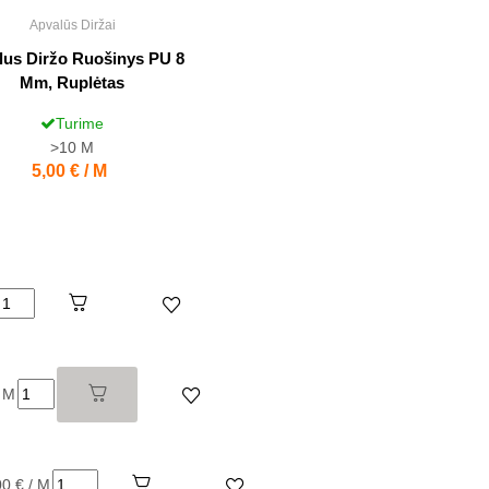
Apvalūs Diržai
lus Diržo Ruošinys PU 8
Mm, Ruplėtas
Turime
>10
M
Kaina
5,00 € / M
/ M
00 € / M