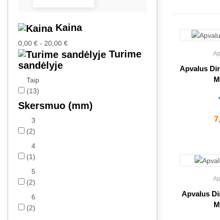
Kaina
0,00 € - 20,00 €
Turime
Ap
sandėlyje
Apvalus Di
M
Taip
(13)
Skersmuo (mm)
K
7
3
(2)
4
(1)
5
Ap
(2)
Apvalus Di
6
M
(2)