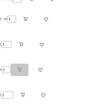
€ / M
M
M
M