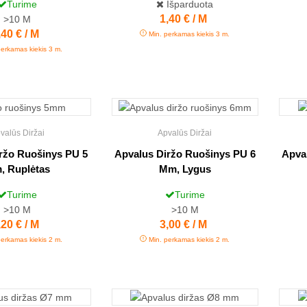
Turime
Išparduota
Kaina
1,40 € / M
>10
M
aina
,40 € / M
Min. perkamas kiekis 3 m.
erkamas kiekis 3 m.
valūs Diržai
Apvalūs Diržai
ržo Ruošinys PU 5
Apvalus Diržo Ruošinys PU 6
Apva
, Ruplėtas
Mm, Lygus
Turime
Turime
>10
M
>10
M
aina
,20 € / M
Kaina
3,00 € / M
erkamas kiekis 2 m.
Min. perkamas kiekis 2 m.