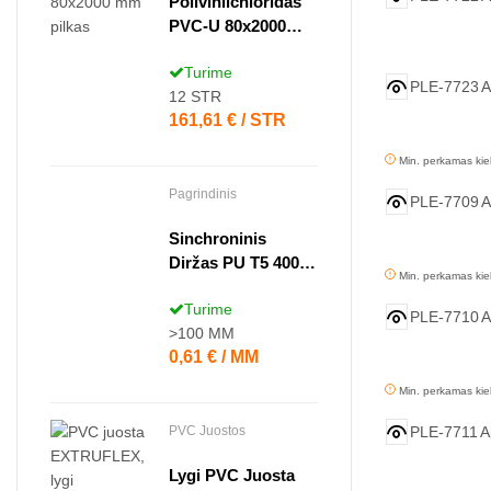
Polivinilchloridas
PVC-U 80x2000
Mm Pilkas
Turime
PLE-7723
A
12
STR
Kaina
161,61 € / STR
Min. perkamas kie
Pagrindinis
PLE-7709
A
Sinchroninis
Diržas PU T5 400
Min. perkamas kie
Contitech
Turime
PLE-7710
A
>100
MM
Kaina
0,61 € / MM
Min. perkamas kie
PLE-7711
A
PVC Juostos
Lygi PVC Juosta