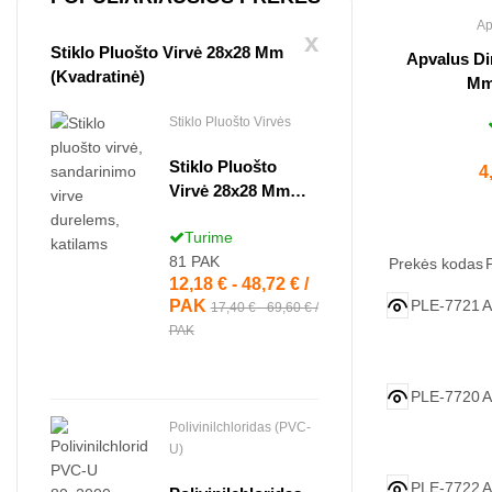
Ap
x
Stiklo Pluošto Virvė 28x28 Mm
Apvalus Di
(kvadratinė)
Mm
Stiklo Pluošto Virvės
Stiklo Pluošto
K
4
Virvė 28x28 Mm
(kvadratinė)
Turime
81
PAK
Prekės kodas
12,18 € - 48,72 € /
Kaina
PLE-7721
A
PAK
17,40 € - 69,60 € /
PAK
PLE-7720
A
Polivinilchloridas (PVC-
U)
PLE-7722
A