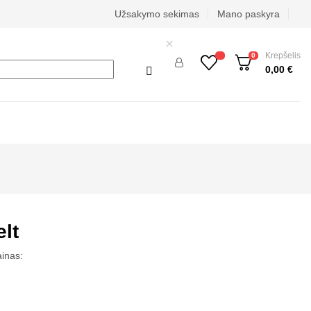
Užsakymo sekimas
Mano paskyra

Krepšelis
0
0,00 €

lt
ainas: