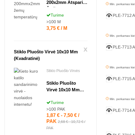
200x2mm Atspari
Min. perkamas kie
Šalčiui
Turime
PLE-7712
A
EXTRUFLEX
>100
M
Kaina
3,75 € / M
Min. perkamas kie
PLE-7713
A
x
Stiklo Pluošto Virvė 10x10 Mm
(kvadratinė)
Min. perkamas kie
Stiklo Pluošto Virvės
PLE-7715
A
Stiklo Pluošto
Virvė 10x10 Mm
(kvadratinė)
Min. perkamas kie
Turime
>100
PAK
PLE-7714
A
1,87 € - 7,50 € /
Kaina
PAK
2,68 € - 10,72 € /
PAK