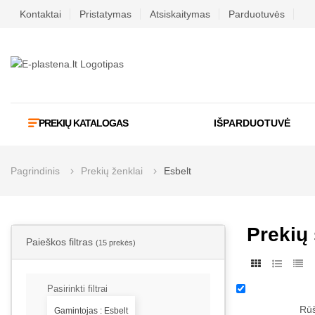
Kontaktai
Pristatymas
Atsiskaitymas
Parduotuvės
IŠPARDUOTUVĖ
PREKIŲ KATALOGAS
Pagrindinis
Prekių ženklai
Esbelt
Prekių
Paieškos filtras
(15 prekės)
Pasirinkti filtrai
Rūš
Gamintojas : Esbelt