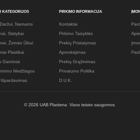
Ų KATEGORIJOS
PIRKIMO INFORMACIJA
ĮMO
-Daržui, Namams
Kontaktai
Pard
ai, Statybai
Pirkimo Taisyklės
Api
nei, Žemės Ūkiui
Prekių Pristatymas
Įmon
iai Plastikai
Apmokėjimas
Pas
 Gaminiai
Prekių Grąžinimas
rinimo Medžiagos
Privatumo Politika
 Išpardavimas
D.U.K.
© 2026 UAB Plastena. Visos teisės saugomos.