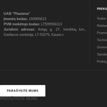
PREKI
UAB "Plastena“
Sodui
Įmonės kodas:
159955613
PVM mokėtojo kodas:
LT599556113
Reklam
Juridinis adresas:
Artojų g. 27, Ireniškių km.,
Pramo
Garliavos seniūnija, LT-53275, Kauno r.
Technin
Gumos
Sanda
Prekių
PARAŠYKITE MUMS
PARAŠYKITE MUMS