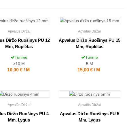
Apvalūs Diržai
Apvalūs Diržai
us Diržo Ruošinys PU 12
Apvalus Diržo Ruošinys PU 15
Mm, Ruplėtas
Mm, Ruplėtas
Turime
Turime
>10
M
5
M
Kaina
10,00 € / M
Kaina
15,00 € / M
Apvalūs Diržai
Apvalūs Diržai
lus Diržo Ruošinys PU 4
Apvalus Diržo Ruošinys PU 5
Mm, Lygus
Mm, Lygus