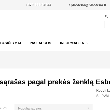
+370 666 04044
eplastena@plastena.lt

PASIŪLYMAI
PASLAUGOS
INFORMACIJA
 sąrašas pagal prekės ženklą Esbe
Rodyti k
Su PVM

iuoti
Populiariausios