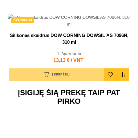
IŠPARDUOTA
Silikonas skaidrus DOW CORNING DOWSIL AS 7096N,
310 ml
Išparduota
Kaina
13,13 € / VNT
Į KREPŠELĮ
ĮSIGIJĘ ŠIĄ PREKĘ TAIP PAT
PIRKO