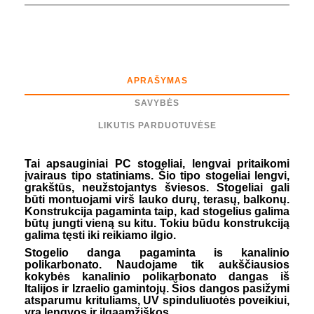
APRAŠYMAS
SAVYBĖS
LIKUTIS PARDUOTUVĖSE
Tai apsauginiai PC stogeliai, lengvai pritaikomi
įvairaus tipo statiniams. Šio tipo stogeliai lengvi,
grakštūs, neužstojantys šviesos. Stogeliai gali
būti montuojami virš lauko durų, terasų, balkonų.
Konstrukcija pagaminta taip, kad stogelius galima
būtų jungti vieną su kitu. Tokiu būdu konstrukciją
galima tęsti iki reikiamo ilgio.
Stogelio danga pagaminta is kanalinio
polikarbonato. Naudojame tik aukščiausios
kokybės kanalinio polikarbonato dangas iš
Italijos ir Izraelio gamintojų. Šios dangos pasižymi
atsparumu krituliams, UV spinduliuotės poveikiui,
yra lengvos ir ilgaamžiškos.