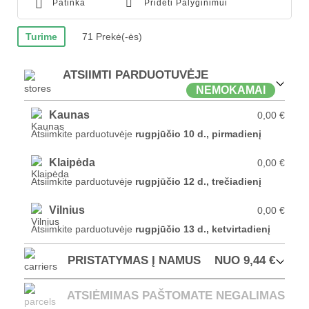
Patinka
Pridėti Palyginimui
Turime
71 Prekė(-ės)
ATSIIMTI PARDUOTUVĖJE
NEMOKAMAI
Kaunas
0,00 €
Atsiimkite parduotuvėje
rugpjūčio 10 d., pirmadienį
Klaipėda
0,00 €
Atsiimkite parduotuvėje
rugpjūčio 12 d., trečiadienį
Vilnius
0,00 €
Atsiimkite parduotuvėje
rugpjūčio 13 d., ketvirtadienį
PRISTATYMAS Į NAMUS
NUO 9,44 €
ATSIĖMIMAS PAŠTOMATE
NEGALIMAS