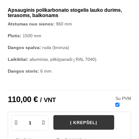
Apsauginis polikarbonato stogelis lauko durims,
terasoms, balkonams
Atstumas nuo sienos:
960 mm
Plotis:
1500 mm
Dangos spalva:
ruda (bronza)
Laikikliai:
aliuminiai, pilki(panaši į RAL 7040)
Dangos storis:
6 mm
110,00 €
Su PVM
/ VNT
Į KREPŠELĮ