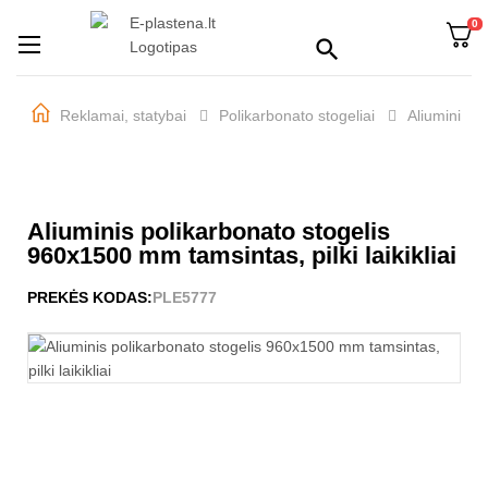
0
Perjungti
☰

navigaciją
Reklamai, statybai
Polikarbonato stogeliai
Aliuminiai s
Aliuminis polikarbonato stogelis
960x1500 mm tamsintas, pilki laikikliai
PREKĖS KODAS:
PLE5777