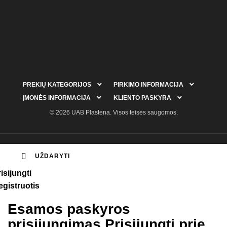


PREKIŲ KATEGORIJOS
PIRKIMO INFORMACIJA


ĮMONĖS INFORMACIJA
KLIENTO PASKYRA
© 2026 UAB Plastena. Visos teisės saugomos.

UŽDARYTI
isijungti
egistruotis
Esamos paskyros
prisijungimas
Prisijungti prie