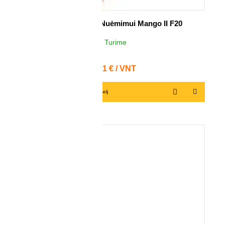
Įrankis Nuožulų Nuėmimui Mango II F20
Turime
3
VNT
Kaina
41,31 € / VNT
Į krepšelį