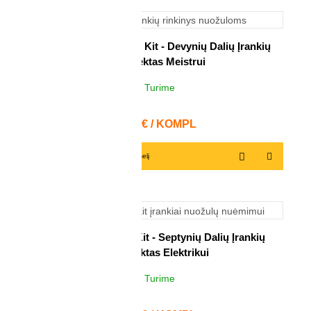
Shaviv Do It Yourself Kit - Devynių Dalių Įrankių
Komplektas Meistrui
Turime
1
KOMPL
Kaina
66,65 € / KOMPL
Į krepšelį
Shaviv Electrician Kit - Septynių Dalių Įrankių
Komplektas Elektrikui
Turime
2
KOMPL