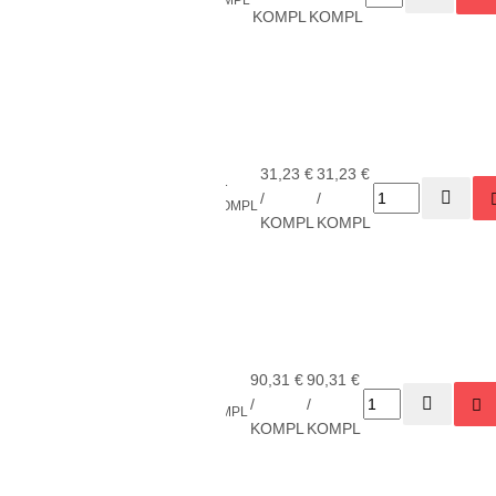
1816
su 10 vnt
KOMPL
KOMPL
peiliukų
B10S
Komplektas
nuožulų
nuėmimui
31,23 €
31,23 €
11
PLE-
Mango IIB
Shaviv
/
/
KOMPL
10411
su 10 vnt
KOMPL
KOMPL
peiliukų
E100
Gilintuvų
komplektas
nuožulų
90,31 €
90,31 €
1
PLE-
nuėmimui
Shaviv
/
/
KOMPL
5256
(FD08,
KOMPL
KOMPL
FD13,
FD20,B12)