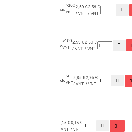
Peiliukas nuožulų
>100
PLE-
nuėmimui Cobalt
2,59 €
2,59 €
Shaviv
VNT
1813
B10S
/ VNT
/ VNT
(dešiniarankiams)
Peiliukas
>100
PLE-
nuožulų
2,59 €
2,59 €
Shaviv
VNT
5241
nuėmimui B10L
/ VNT
/ VNT
(kairiarankiams)
Peiliukas nuožulų
50
PLE-
nuėmimui Cobalt
2,95 €
2,95 €
Shaviv
VNT
8061
E100
/ VNT
/ VNT
(dešiniarankiams)
Rankena
nuožulų
nuėmimui
56
PLE-
6,15 €
6,15 €
Glo-burr
Shaviv
VNT
5251
/ VNT
/ VNT