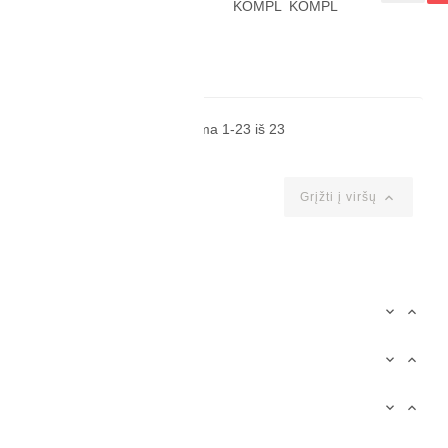
KOMPL
KOMPL
komplektas
santechnikai
Rodoma 1-23 iš 23

Grįžti į viršų
PREKIŲ KATEGORIJOS


PIRKIMO INFORMACIJA


ĮMONĖS INFORMACIJA


KLIENTO PASKYRA