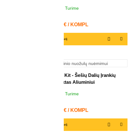
Turime
2
KOMPL
Kaina
96,70 € / KOMPL
Į krepšelį
Shaviv Aluminum Kit - Šešių Dalių Įrankių
Komplektas Aliuminiui
Turime
2
KOMPL
Kaina
63,77 € / KOMPL
Į krepšelį