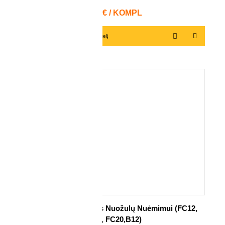
Kaina
90,31 € / KOMPL
Į krepšelį
Gilintuvų Komplektas Nuožulų Nuėmimui (FC12,
FC16, FC20,B12)