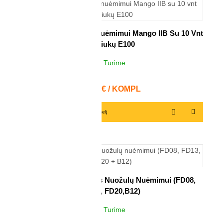
Komplektas Nuožulų Nuėmimui Mango IIB Su 10 Vnt
Peiliukų E100
Turime
11
KOMPL
Kaina
31,23 € / KOMPL
Į krepšelį
Gilintuvų Komplektas Nuožulų Nuėmimui (FD08,
FD13, FD20,B12)
Turime
1
KOMPL