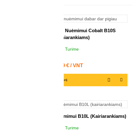
Peiliukas Nuožulų Nuėmimui Cobalt B10S
(dešiniarankiams)
Turime
>100
VNT
Kaina
2,59 € / VNT
Į krepšelį
Peiliukas Nuožulų Nuėmimui B10L (kairiarankiams)
Turime
>100
VNT