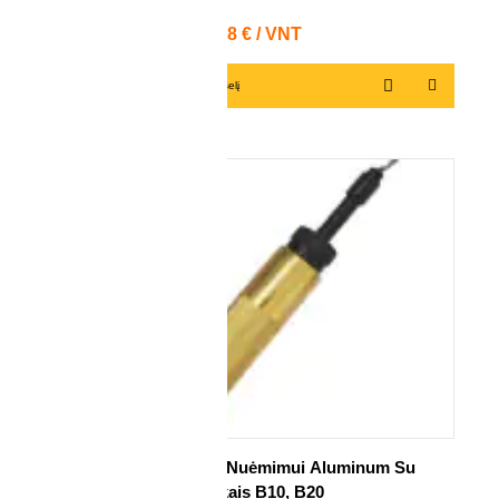
VNT
Kaina
27,68 € / VNT
Į krepšelį
Rankena Nuožulų Nuėmimui Aluminum Su
Peiliukais B10, B20