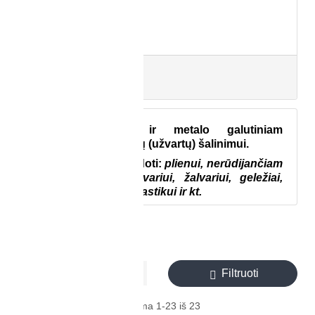
Plastikui
(23)
Filtruoti

Įrankiai plastiko ir metalo galutiniam
apdirbimui, nuožulnų (užvartų) šalinimui.
Įrankius galima naudoti:
plienui, nerūdijančiam
plienui, aliuminiui, variui, žalvariui, geležiai,
grūdintam plienui, plastikui ir kt.
Rodyti kainas:
Su PVM
Filtruoti

Populiariausios

Rodoma 1-23 iš 23