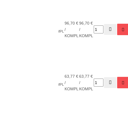
Gilintuvų
komplektas
nuožulų
96,70 €
96,70 €
2
PLE-
nuėmimui
Shaviv
/
/
KOMPL
5255
(FC12,
KOMPL
KOMPL
FC16,
FC20,B12)
Shaviv
Aluminum
kit - šešių
63,77 €
63,77 €
2
PLE-
dalių
Shaviv
/
/
KOMPL
8059
įrankių
KOMPL
KOMPL
komplektas
aliuminiui
Shaviv Do
It Yourself