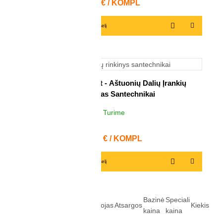
Kaina
80,22 € / KOMPL
Į krepšelį
Shaviv Plumber Kit - Aštuonių Dalių Įrankių
Komplektas Santechnikai
Turime
1
KOMPL
Kaina
111,08 € / KOMPL
Į krepšelį
Prekės
Bazinė
Speciali
Pavadinimas
Gamintojas
Atsargos
Kiekis
kodas
kaina
kaina