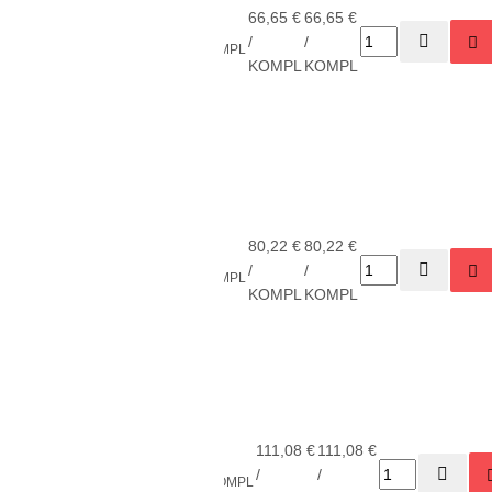
kit -
66,65 €
66,65 €
1
PLE-
devynių
Shaviv
/
/
KOMPL
8060
dalių
KOMPL
KOMPL
įrankių
komplektas
meistrui
Shaviv
Electrician
kit -
80,22 €
80,22 €
2
PLE-
septynių
Shaviv
/
/
KOMPL
8057
dalių
KOMPL
KOMPL
įrankių
komplektas
elektrikui
Shaviv
Plumber kit
111,08 €
111,08 €
1
PLE-
- aštuonių
Shaviv
/
/
KOMPL
8058
dalių įrankių