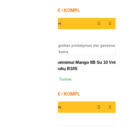
3
KOMPL
Kaina
41,35 € / KOMPL
Į krepšelį
Komplektas Nuožulų Nuėmimui Mango IIB Su 10 Vnt
Peiliukų B10S
Turime
5
KOMPL
Kaina
28,88 € / KOMPL
Į krepšelį