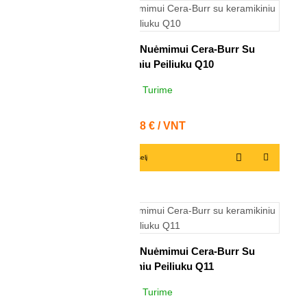
Rankena Nuožulų Nuėmimui Cera-Burr Su
Keramikiniu Peiliuku Q10
Turime
3
VNT
Kaina
27,68 € / VNT
Į krepšelį
Rankena Nuožulų Nuėmimui Cera-Burr Su
Keramikiniu Peiliuku Q11
Turime
4