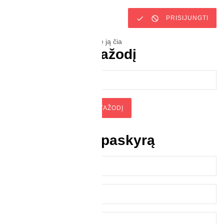


PRISIJUNGTI
Neturite paskyros? Susikurkite ją čia
Atstatyti slaptažodį


ATSTATYTI SLAPTAŽODĮ
Sukurti naują paskyrą