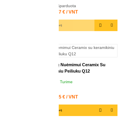
Išparduota
Kaina
41,47 € / VNT
Į krepšelį
Rankena Nuožulų Nuėmimui Ceramix Su
Keramikiniu Peiliuku Q12
Turime
7
VNT
Kaina
22,75 € / VNT
Į krepšelį