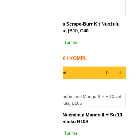
Gilintuvų Komplektas Scrape-Burr Kit Nuožulų
Nuėmimui (B10, C40,...
Turime
2
KOMPL
Kaina
43,81 € / KOMPL
Į krepšelį
Komplektas Nuožulų Nuėmimui Mango II H Su 10
Vnt Peiliukų B10S
Turime