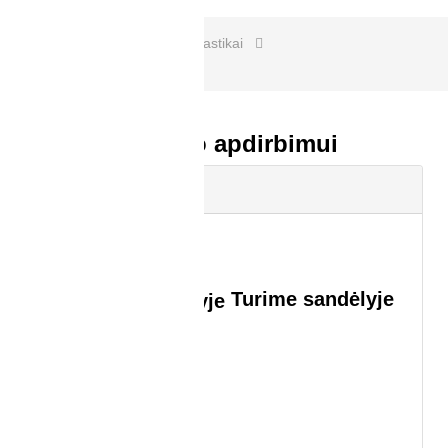
navigaciją
Pagrindinis
Techniniai plastikai
Įrankiai plastiko apdirbimui
Įrankiai plastiko apdirbimui
Paieškos filtras
(23 prekės)
Kaina
0,00 € - 120,00 €
Turime sandėlyje
Taip
(20)
Paskirtis
Metalui
(19)